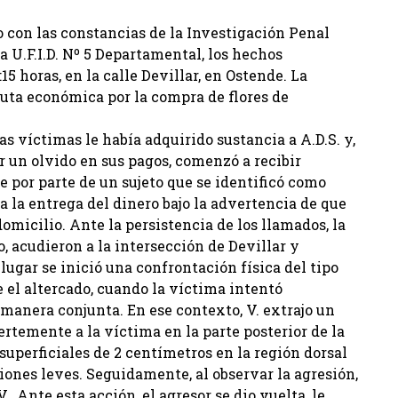
o con las constancias de la Investigación Penal
 U.F.I.D. Nº 5 Departamental, los hechos
15 horas, en la calle Devillar, en Ostende. La
puta económica por la compra de flores de
s víctimas le había adquirido sustancia a A.D.S. y,
r un olvido en sus pagos, comenzó a recibir
 por parte de un sujeto que se identificó como
a la entrega del dinero bajo la advertencia de que
omicilio. Ante la persistencia de los llamados, la
 acudieron a la intersección de Devillar y
 lugar se inició una confrontación física del tipo
e el altercado, cuando la víctima intentó
 manera conjunta. En ese contexto, V. extrajo un
ertemente a la víctima en la parte posterior de la
superficiales de 2 centímetros en la región dorsal
ones leves. Seguidamente, al observar la agresión,
. Ante esta acción, el agresor se dio vuelta, le