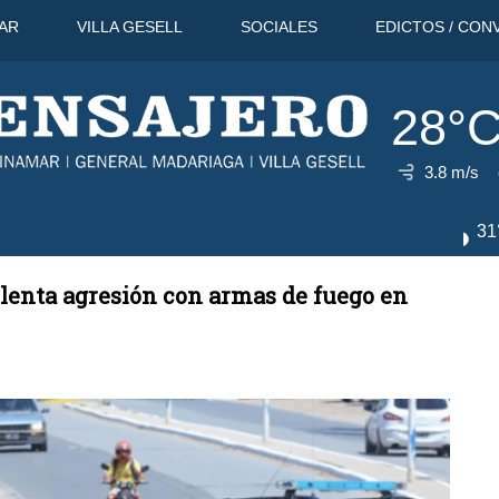
AR
VILLA GESELL
SOCIALES
EDICTOS / CON
28°
3.8 m/s
8 Ago
30°C
9 Ago
31°C
lenta agresión con armas de fuego en