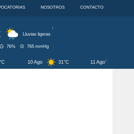
VOCATORIAS
NOSOTROS
CONTACTO
C
Lluvias ligeras
76%
765
mmHg
10 Ago
31°C
11 Ago
32°C