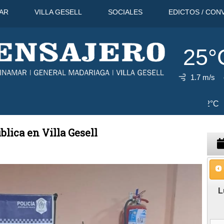
AR
VILLA GESELL
SOCIALES
EDICTOS / CON
25°
1.7 m/s
9 Ago
31°C
10 Ago
32°C
11 A
blica en Villa Gesell
L