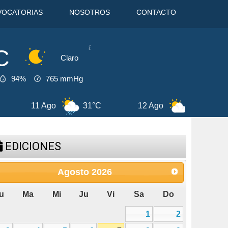
VOCATORIAS
NOSOTROS
CONTACTO
C
Claro
94%
765
mmHg
go
31°C
12 Ago
29°C
13 Ago
EDICIONES
Agosto
2026
u
Ma
Mi
Ju
Vi
Sa
Do
1
2