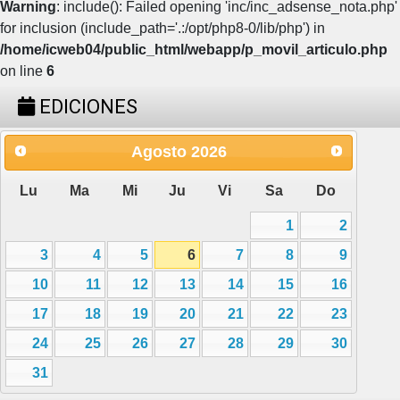
Warning
: include(): Failed opening 'inc/inc_adsense_nota.php'
for inclusion (include_path='.:/opt/php8-0/lib/php') in
/home/icweb04/public_html/webapp/p_movil_articulo.php
on line
6
EDICIONES
Agosto
2026
Lu
Ma
Mi
Ju
Vi
Sa
Do
1
2
3
4
5
6
7
8
9
10
11
12
13
14
15
16
17
18
19
20
21
22
23
24
25
26
27
28
29
30
31