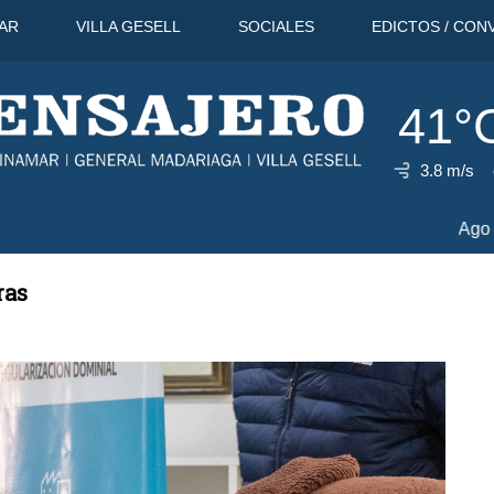
AR
VILLA GESELL
SOCIALES
EDICTOS / CON
41°
3.8 m/s
41°C
10 Ago
37°C
11 Ago
ras