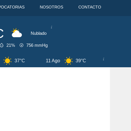
VOCATORIAS
NOSOTROS
CONTACTO
C
Nublado
21%
756
mmHg
39°C
12 Ago
38°C
6 Ago
41°