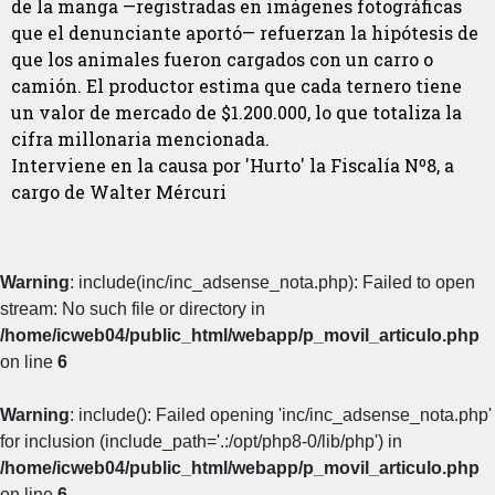
de la manga —registradas en imágenes fotográficas
que el denunciante aportó— refuerzan la hipótesis de
que los animales fueron cargados con un carro o
camión. El productor estima que cada ternero tiene
un valor de mercado de $1.200.000, lo que totaliza la
cifra millonaria mencionada.
Interviene en la causa por 'Hurto' la Fiscalía Nº8, a
cargo de Walter Mércuri
Warning
: include(inc/inc_adsense_nota.php): Failed to open
stream: No such file or directory in
/home/icweb04/public_html/webapp/p_movil_articulo.php
on line
6
Warning
: include(): Failed opening 'inc/inc_adsense_nota.php'
for inclusion (include_path='.:/opt/php8-0/lib/php') in
/home/icweb04/public_html/webapp/p_movil_articulo.php
on line
6