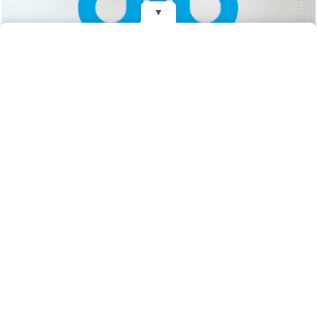
▼
REDES
DIARIO EL MENSAJERO DE LA COSTA
Fundado el 28 de Mayo de 1993
Propietarios: Dr. Juan Carlos Eyras, Dr. Guillermo Eyras
Director: Dr. Juan Carlos Eyras
Domicilio: Dr. Carlos Madariaga 225, Gral. Madariaga, Buenos Aires,
Argentina
(C) 2026