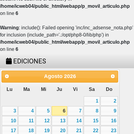
/home/icweb04/public_html/webapp/p_movil_articulo.php
on line
6
Warning
: include(): Failed opening 'inc/inc_adsense_nota.php'
for inclusion (include_path='.:/opt/php8-0/lib/php') in
/home/icweb04/public_html/webapp/p_movil_articulo.php
on line
6
EDICIONES
Agosto
2026
Lu
Ma
Mi
Ju
Vi
Sa
Do
1
2
3
4
5
6
7
8
9
10
11
12
13
14
15
16
17
18
19
20
21
22
23