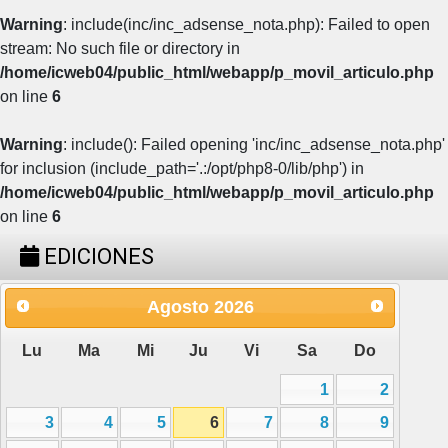
Warning
: include(inc/inc_adsense_nota.php): Failed to open
stream: No such file or directory in
/home/icweb04/public_html/webapp/p_movil_articulo.php
on line
6
Warning
: include(): Failed opening 'inc/inc_adsense_nota.php'
for inclusion (include_path='.:/opt/php8-0/lib/php') in
/home/icweb04/public_html/webapp/p_movil_articulo.php
on line
6
EDICIONES
Agosto
2026
Lu
Ma
Mi
Ju
Vi
Sa
Do
1
2
3
4
5
6
7
8
9