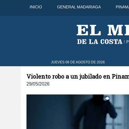
INICIO
GENERAL MADARIAGA
PINAM
go
31°C
8 Ago
29°C
9 Ago
JUEVES 06 DE AGOSTO DE 2026
Violento robo a un jubilado en Pina
29/05/2026