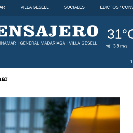
AR
VILLA GESELL
SOCIALES
EDICTOS / CON
31°
3.9 m/s
31°C
10 Ago
30°C
11 Ago
mar