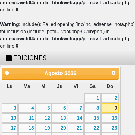
/home/icweb04/public_html/webapp/p_movil_articulo.php
on line
6
Warning
: include(): Failed opening 'inc/inc_adsense_nota.php'
for inclusion (include_path='.:/opt/php8-0/lib/php') in
/home/icweb04/public_html/webapp/p_movil_articulo.php
on line
6
EDICIONES
Agosto
2026
Lu
Ma
Mi
Ju
Vi
Sa
Do
1
2
3
4
5
6
7
8
9
10
11
12
13
14
15
16
17
18
19
20
21
22
23