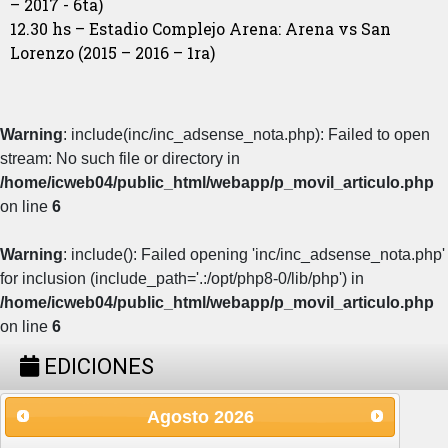
– 2017 - 6ta)
12.30 hs – Estadio Complejo Arena: Arena vs San
Lorenzo (2015 – 2016 – 1ra)
Warning
: include(inc/inc_adsense_nota.php): Failed to open
stream: No such file or directory in
/home/icweb04/public_html/webapp/p_movil_articulo.php
on line
6
Warning
: include(): Failed opening 'inc/inc_adsense_nota.php'
for inclusion (include_path='.:/opt/php8-0/lib/php') in
/home/icweb04/public_html/webapp/p_movil_articulo.php
on line
6
EDICIONES
Agosto
2026