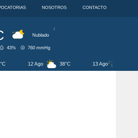
VOCATORIAS
NOSOTROS
CONTACTO
C
Nublado
43%
760
mmHg
go
38°C
7 Ago
42°C
8 Ago
EDICIONES
Agosto
2026
u
Ma
Mi
Ju
Vi
Sa
Do
1
2