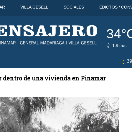
AR
VILLA GESELL
SOCIALES
EDICTOS / CON
34°
1.9 m/s
11 Ago
39°C
12 Ago
38°C
13 A
er dentro de una vivienda en Pinamar
L