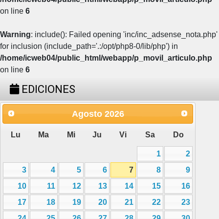
on line
6
Warning
: include(): Failed opening 'inc/inc_adsense_nota.php'
for inclusion (include_path='.:/opt/php8-0/lib/php') in
/home/icweb04/public_html/webapp/p_movil_articulo.php
on line
6
EDICIONES
Agosto
2026
Lu
Ma
Mi
Ju
Vi
Sa
Do
1
2
3
4
5
6
7
8
9
10
11
12
13
14
15
16
17
18
19
20
21
22
23
24
25
26
27
28
29
30