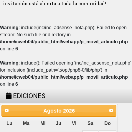
invitación está abierta a toda la comunidad!
Warning
: include(inc/inc_adsense_nota.php): Failed to open
stream: No such file or directory in
/home/icweb04/public_html/webapp/p_movil_articulo.php
on line
6
Warning
: include(): Failed opening 'inc/inc_adsense_nota.php'
for inclusion (include_path='.:/opt/php8-0/lib/php') in
/home/icweb04/public_html/webapp/p_movil_articulo.php
on line
6
EDICIONES
Agosto
2026
Lu
Ma
Mi
Ju
Vi
Sa
Do