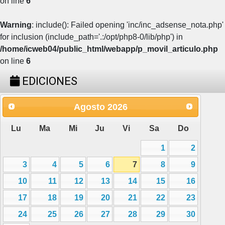
on line
6
Warning
: include(): Failed opening 'inc/inc_adsense_nota.php'
for inclusion (include_path='.:/opt/php8-0/lib/php') in
/home/icweb04/public_html/webapp/p_movil_articulo.php
on line
6
EDICIONES
Agosto
2026
Lu
Ma
Mi
Ju
Vi
Sa
Do
1
2
3
4
5
6
7
8
9
10
11
12
13
14
15
16
17
18
19
20
21
22
23
24
25
26
27
28
29
30