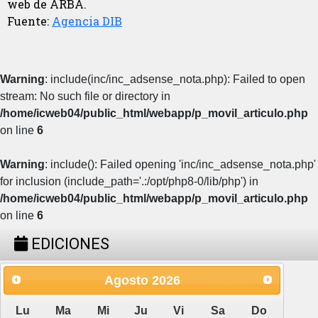
web de ARBA.
Fuente:
Agencia DIB
Warning
: include(inc/inc_adsense_nota.php): Failed to open
stream: No such file or directory in
/home/icweb04/public_html/webapp/p_movil_articulo.php
on line
6
Warning
: include(): Failed opening 'inc/inc_adsense_nota.php'
for inclusion (include_path='.:/opt/php8-0/lib/php') in
/home/icweb04/public_html/webapp/p_movil_articulo.php
on line
6
EDICIONES
Agosto
2026
Lu
Ma
Mi
Ju
Vi
Sa
Do