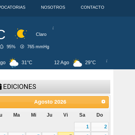
VOCATORIAS
NOSOTROS
CONTACTO
C
Claro
95%
765
mmHg
9°C
13 Ago
29°C
7 Ago
29°C
EDICIONES
Agosto
2026
u
Ma
Mi
Ju
Vi
Sa
Do
1
2