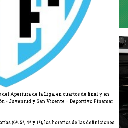
del Apertura de la Liga, en cuartos de final y en
León - Juventud y San Vicente – Deportivo Pinamar
as (6ª, 5ª, 4ª y 1ª), los horarios de las definiciones