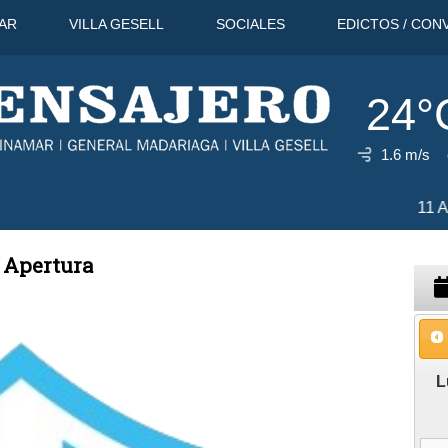
AR
VILLA GESELL
SOCIALES
EDICTOS / CON
24°
1.6 m/s
32°C
11 Ago
31°C
12 Ago
2
l Apertura
L