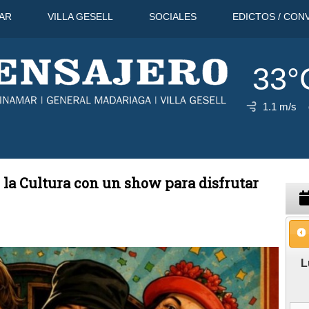
AR
VILLA GESELL
SOCIALES
EDICTOS / CON
33°
1.1 m/s
go
38°C
11 Ago
37°C
12 Ago
 la Cultura con un show para disfrutar
L