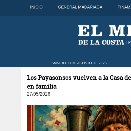
INICIO
GENERAL MADARIAGA
PINAM
8 Ago
44°C
9 Ago
42°C
10 A
SáBADO 08 DE AGOSTO DE 2026
Los Payasonsos vuelven a la Casa de
en familia
27/05/2026