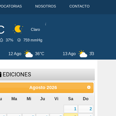
VOCATORIAS
NOSOTROS
CONTACTO
C
Claro
37%
759
mmHg
36°C
13 Ago
33°C
14 Ago
EDICIONES
Agosto
2026
u
Ma
Mi
Ju
Vi
Sa
Do
1
2