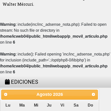
Walter Mércuri.
Warning
: include(inc/inc_adsense_nota.php): Failed to open
stream: No such file or directory in
/home/icweb04/public_html/webapp/p_movil_articulo.php
on line
6
Warning
: include(): Failed opening 'inc/inc_adsense_nota.php'
for inclusion (include_path='.:/opt/php8-0/lib/php') in
/home/icweb04/public_html/webapp/p_movil_articulo.php
on line
6
EDICIONES
Agosto
2026
Lu
Ma
Mi
Ju
Vi
Sa
Do