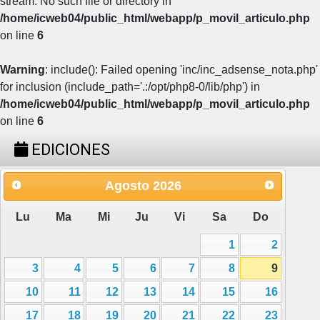
stream: No such file or directory in
/home/icweb04/public_html/webapp/p_movil_articulo.php
on line
6
Warning
: include(): Failed opening 'inc/inc_adsense_nota.php'
for inclusion (include_path='.:/opt/php8-0/lib/php') in
/home/icweb04/public_html/webapp/p_movil_articulo.php
on line
6
EDICIONES
Agosto
2026
Lu
Ma
Mi
Ju
Vi
Sa
Do
1
2
3
4
5
6
7
8
9
10
11
12
13
14
15
16
17
18
19
20
21
22
23