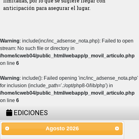
limitadas, por lo que se sugiere llegar con
anticipación para asegurar el lugar.
Warning
: include(inc/inc_adsense_nota.php): Failed to open
stream: No such file or directory in
/home/icweb04/public_html/webapp/p_movil_articulo.php
on line
6
Warning
: include(): Failed opening 'inc/inc_adsense_nota.php'
for inclusion (include_path='.:/opt/php8-0/lib/php') in
/home/icweb04/public_html/webapp/p_movil_articulo.php
on line
6
EDICIONES
Agosto
2026